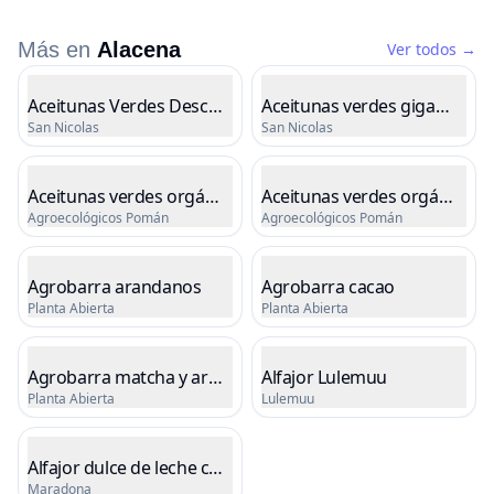
Más en
Alacena
Ver todos
→
Listado de productos
Aceitunas Verdes Descarozadas
Aceitunas verdes gigantes o
San Nicolas
San Nicolas
Cargando precio
Cargando precio
Aceitunas verdes orgánicas
Aceitunas verdes orgánicas
Agroecológicos Pomán
Agroecológicos Pomán
Cargando precio
Cargando precio
Agrobarra arandanos
Agrobarra cacao
Planta Abierta
Planta Abierta
Cargando precio
Cargando precio
Agrobarra matcha y arandanos
Alfajor Lulemuu
Planta Abierta
Lulemuu
Cargando precio
Cargando precio
Alfajor dulce de leche choco blanco
Maradona