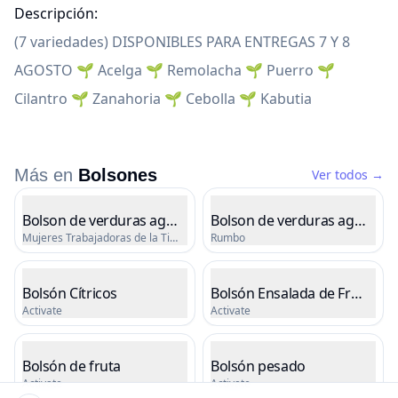
Descripción:
(7 variedades) DISPONIBLES PARA ENTREGAS 7 Y 8
AGOSTO 🌱 Acelga 🌱 Remolacha 🌱 Puerro 🌱
Cilantro 🌱 Zanahoria 🌱 Cebolla 🌱 Kabutia
Más en
Bolsones
Ver todos
→
Listado de productos
Bolson de verduras agroecologicas 7kg
Bolson de verduras agroecol
Mujeres Trabajadoras de la Tierra
Rumbo
Cargando precio
Cargando precio
Bolsón Cítricos
Bolsón Ensalada de Frutas
Activate
Activate
Cargando precio
Cargando precio
Bolsón de fruta
Bolsón pesado
Activate
Activate