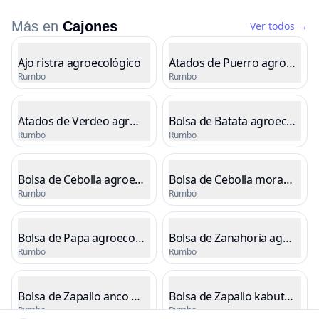
Más en
Cajones
Ver todos
→
Listado de productos
Ajo ristra agroecológico
Atados de Puerro agroecológ
Rumbo
Rumbo
Cargando precio
Cargando precio
Atados de Verdeo agroecológico
Bolsa de Batata agroecológic
Rumbo
Rumbo
Cargando precio
Cargando precio
Bolsa de Cebolla agroecológica
Bolsa de Cebolla morada agr
Rumbo
Rumbo
Cargando precio
Cargando precio
Bolsa de Papa agroecológica
Bolsa de Zanahoria agroecol
Rumbo
Rumbo
Cargando precio
Cargando precio
Bolsa de Zapallo anco agroecológico
Bolsa de Zapallo kabutia agr
Rumbo
Rumbo