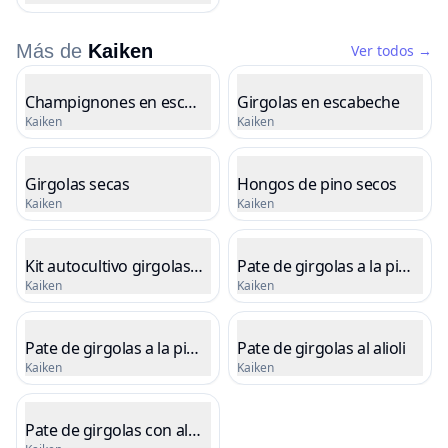
Cargando precio
Más de
Kaiken
Ver todos
→
Listado de productos
Champignones en escabeche
Girgolas en escabeche
Kaiken
Kaiken
Cargando precio
Cargando precio
Girgolas secas
Hongos de pino secos
Kaiken
Kaiken
Cargando precio
Cargando precio
Kit autocultivo girgolas grises
Pate de girgolas a la pimient
Kaiken
Kaiken
Cargando precio
Cargando precio
Pate de girgolas a la pimienta verde
Pate de girgolas al alioli
Kaiken
Kaiken
Cargando precio
Cargando precio
Pate de girgolas con almendras