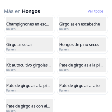
Más en
Hongos
Ver todos
→
Listado de productos
Champignones en escabeche
Girgolas en escabeche
Kaiken
Kaiken
Cargando precio
Cargando precio
Girgolas secas
Hongos de pino secos
Kaiken
Kaiken
Cargando precio
Cargando precio
Kit autocultivo girgolas grises
Pate de girgolas a la pimient
Kaiken
Kaiken
Cargando precio
Cargando precio
Pate de girgolas a la pimienta verde
Pate de girgolas al alioli
Kaiken
Kaiken
Cargando precio
Cargando precio
Pate de girgolas con almendras
Kaiken