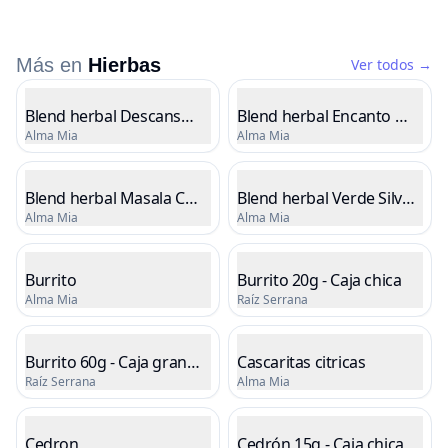
Más en
Hierbas
Ver todos
→
Listado de productos
Blend herbal Descanso del Monte
Blend herbal Encanto Serran
Alma Mia
Alma Mia
Cargando precio
Cargando precio
Blend herbal Masala Chai
Blend herbal Verde Silvestre
Alma Mia
Alma Mia
Cargando precio
Cargando precio
Burrito
Burrito 20g - Caja chica
Alma Mia
Raíz Serrana
Cargando precio
Cargando precio
Burrito 60g - Caja grande
Cascaritas citricas
Raíz Serrana
Alma Mia
Cargando precio
Cargando precio
Cedron
Cedrón 15g - Caja chica