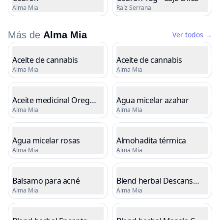
Alma Mia
Raíz Serrana
Cargando precio
Cargando precio
Más de
Alma Mia
Ver todos
→
Listado de productos
Aceite de cannabis
Aceite de cannabis
Alma Mia
Alma Mia
Cargando precio
Cargando precio
Aceite medicinal Oregano
Agua micelar azahar
Alma Mia
Alma Mia
Cargando precio
Cargando precio
Agua micelar rosas
Almohadita térmica
Alma Mia
Alma Mia
Cargando precio
Cargando precio
Balsamo para acné
Blend herbal Descanso del 
Alma Mia
Alma Mia
Cargando precio
Cargando precio