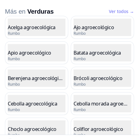
Más en
Verduras
Ver todos
→
Listado de productos
Acelga agroecológica
Ajo agroecológico
Rumbo
Rumbo
Cargando precio
Cargando precio
Apio agroecológico
Batata agroecológica
Rumbo
Rumbo
Cargando precio
Cargando precio
Berenjena agroecológica
Brócoli agroecológico
Rumbo
Rumbo
Cargando precio
Cargando precio
Cebolla agroecológica
Cebolla morada agroecológi
Rumbo
Rumbo
Cargando precio
Cargando precio
Choclo agroecológico
Coliflor agroecológico
Rumbo
Rumbo