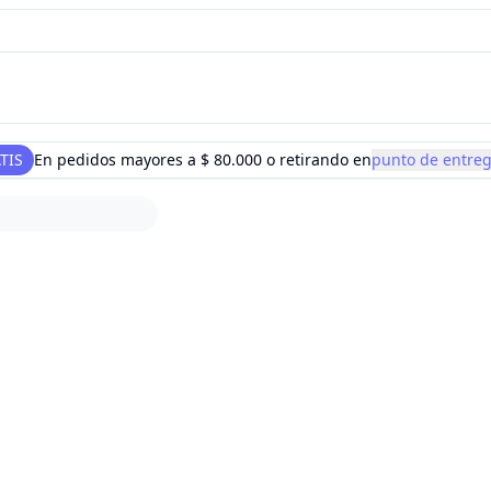
TIS
En pedidos mayores a
$ 80.000
o retirando en
punto de entre