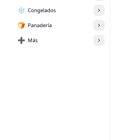
❄️
Congelados
🍞
Panadería
➕
Más