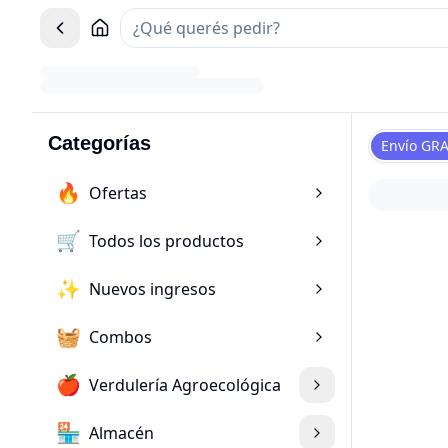
Categorías
Envío GRA
🔥
Ofertas
🛒
Todos los productos
✨
Nuevos ingresos
🧺
Combos
🍎
Verdulería Agroecológica
🏪
Almacén