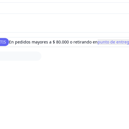
TIS
En pedidos mayores a
$ 80.000
o retirando en
punto de entre