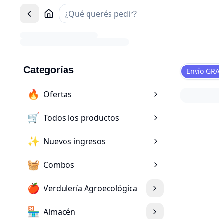
Categorías
Envío GRA
🔥
Ofertas
🛒
Todos los productos
✨
Nuevos ingresos
🧺
Combos
🍎
Verdulería Agroecológica
🏪
Almacén