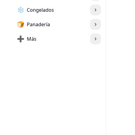
❄️
Congelados
🍞
Panadería
➕
Más